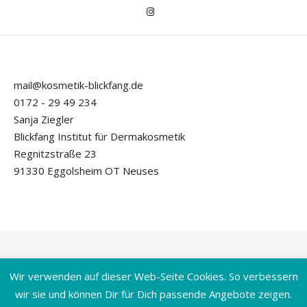
mail@kosmetik-blickfang.de
0172 - 29 49 234
Sanja Ziegler
Blickfang Institut für Dermakosmetik
Regnitzstraße 23
91330 Eggolsheim OT Neuses
Wir verwenden auf dieser Web-Seite Cookies. So verbessern
Bard Theme von
WP Royal
.
Impressum
Datenschutzverordnung
wir sie und können Dir für Dich passende Angebote zeigen.